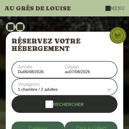
AU GRÈS DE LOUISE
MENU
RÉSERVEZ VOTRE
HÉBERGEMENT
Arrivée
Départ
Du
au
Voyageurs
1
chambre /
2
adultes
RECHERCHER
Cadeaux
Click & Collect