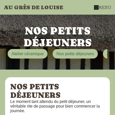
AU GRÈS DE LOUISE
MENU
NOS PETITS
DÉJEUNERS
Atelier céramique
Nos petits déjeuners
Acti
NOS PETITS
DÉJEUNERS
Le moment tant attendu du petit déjeuner, un
véritable rite de passage pour bien commencer la
journée.